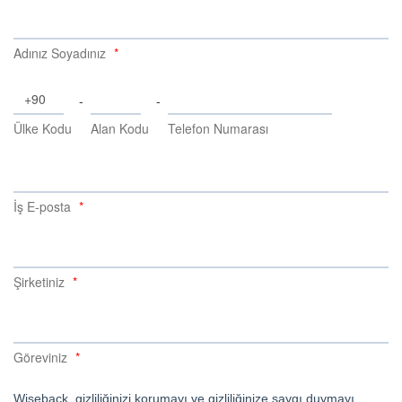
Adınız Soyadınız
-
-
Ülke Kodu
Alan Kodu
Telefon Numarası
İş E-posta
Şirketiniz
Göreviniz
Wiseback, gizliliğinizi korumayı ve gizliliğinize saygı duymayı